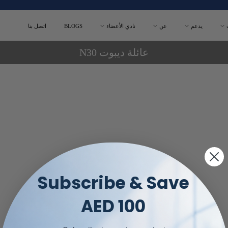
يدعم
عن
نادي الأعضاء
BLOGS
اتصل بنا
عائلة ديبوت N30
Subscribe & Save
AED 100