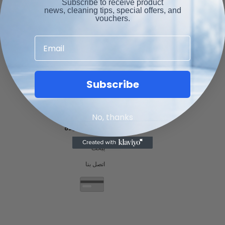
Subscribe to receive product
news, cleaning tips, special offers, and
vouchers.
Email
Subscribe
No, thanks
روابط مفيدة
يبحث
اتصل بنا