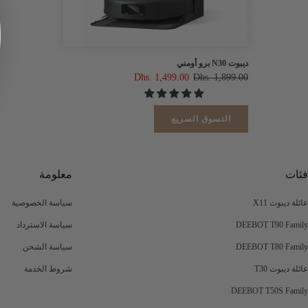
ديبوت N30 برو أومني
Dhs. 1,499.00
Dhs. 1,899.00
التسوق السريع
فئات
معلومة
عائلة ديبوت X11
سياسة الخصوصية
DEEBOT T90 Family
سياسة الاسترداد
DEEBOT T80 Family
سياسة الشحن
عائلة ديبوت T30
شروط الخدمة
DEEBOT T50S Family